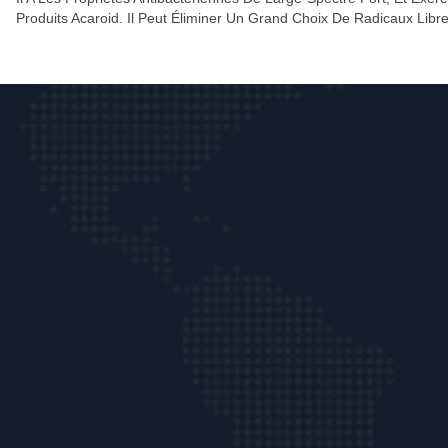
Produits Acaroid. Il Peut Éliminer Un Grand Choix De Radicaux Libres