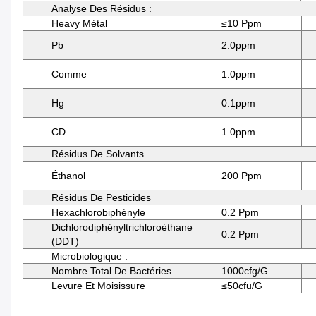
Analyse Des Résidus :
Heavy Métal
≤10 Ppm
Pb
2.0ppm
Comme
1.0ppm
Hg
0.1ppm
CD
1.0ppm
Résidus De Solvants
Éthanol
200 Ppm
Résidus De Pesticides
Hexachlorobiphényle
0.2 Ppm
Dichlorodiphényltrichloroéthane
0.2 Ppm
(DDT)
Microbiologique :
Nombre Total De Bactéries
1000cfg/g
Levure Et Moisissure
≤50cfu/g