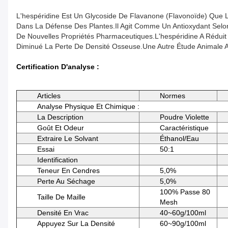
L'hespéridine Est Un Glycoside De Flavanone (flavonoïde) Que
Dans La Défense Des Plantes.Il Agit Comme Un Antioxydant Selon 
De Nouvelles Propriétés Pharmaceutiques.L'hespéridine A Réduit
Diminué La Perte De Densité Osseuse.Une Autre Étude Animale A M
Certification D'analyse :
Articles
Normes
Analyse Physique Et Chimique :
La Description
Poudre Violette
Goût Et Odeur
Caractéristique
Extraire Le Solvant
Éthanol/eau
Essai
50:1
Identification
Teneur En Cendres
5,0%
Perte Au Séchage
5,0%
100% Passe 80
Taille De Maille
Mesh
Densité En Vrac
40~60g/100ml
Appuyez Sur La Densité
60~90g/100ml