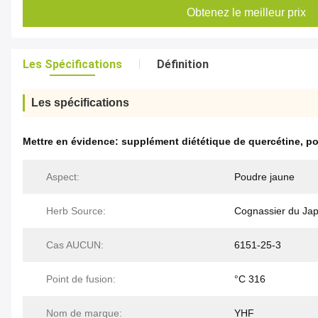
Obtenez le meilleur prix
Les Spécifications
Définition
Les spécifications
Mettre en évidence:
supplément diététique de quercétine
,
po
Aspect:
Poudre jaune
Herb Source:
Cognassier du Ja
Cas AUCUN:
6151-25-3
Point de fusion:
°C 316
Nom de marque:
YHF