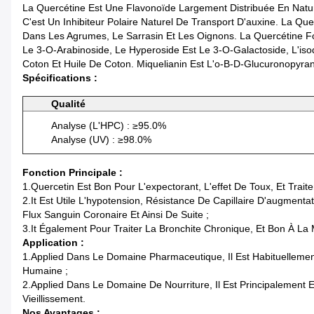
La Quercétine Est Une Flavonoïde Largement Distribuée En Natu
C'est Un Inhibiteur Polaire Naturel De Transport D'auxine. La Q
Dans Les Agrumes, Le Sarrasin Et Les Oignons. La Quercétine F
Le 3-O-Arabinoside, Le Hyperoside Est Le 3-O-Galactoside, L'iso
Coton Et Huile De Coton. Miquelianin Est L'o-Β-D-Glucuronopyra
Spécifications :
Qualité
Analyse (l'HPC) : ≥95.0%
Analyse (UV) : ≥98.0%
Fonction Principale :
1.Quercetin Est Bon Pour L'expectorant, L'effet De Toux, Et Trait
2.It Est Utile L'hypotension, Résistance De Capillaire D'augmenta
Flux Sanguin Coronaire Et Ainsi De Suite ;
3.It Également Pour Traiter La Bronchite Chronique, Et Bon À La
Application :
1.Applied Dans Le Domaine Pharmaceutique, Il Est Habituelleme
Humaine ;
2.Applied Dans Le Domaine De Nourriture, Il Est Principalement
Vieillissement.
Nos Avantages :