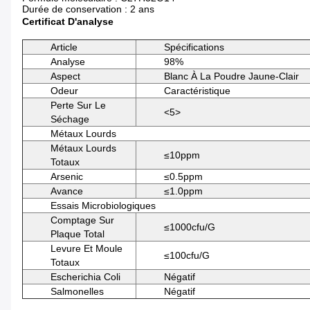
Durée de conservation : 2 ans
Certificat D'analyse
Article
Spécifications
Analyse
98%
Aspect
Blanc À La Poudre Jaune-Clair
Odeur
Caractéristique
Perte Sur Le
<5>
Séchage
Métaux Lourds
Métaux Lourds
≤10ppm
Totaux
Arsenic
≤0.5ppm
Avance
≤1.0ppm
Essais Microbiologiques
Comptage Sur
≤1000cfu/g
Plaque Total
Levure Et Moule
≤100cfu/g
Totaux
Escherichia Coli
Négatif
Salmonelles
Négatif