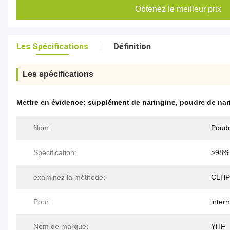
Obtenez le meilleur prix
Les Spécifications
Définition
Les spécifications
Mettre en évidence:
supplément de naringine
,
poudre de nar
Nom:
Poudr
Spécification:
>98%
examinez la méthode:
CLHP
Pour:
inter
Nom de marque:
YHF