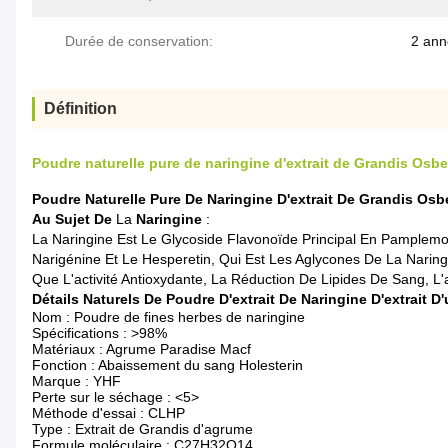
Durée de conservation:
2 ann
Définition
Poudre naturelle pure de naringine d'extrait de Grandis Osb
Poudre Naturelle Pure De Naringine D'extrait De Grandis Os
Au Sujet De
La
Naringine
:
La Naringine Est Le Glycoside Flavonoïde Principal En Pample
Narigénine Et Le Hesperetin, Qui Est Les Aglycones De La Narin
Que L'activité Antioxydante, La Réduction De Lipides De Sang, L
Détails Naturels De Poudre D'extrait De Naringine D'extrait D'
Nom : Poudre de fines herbes de naringine
Spécifications : >98%
Matériaux : Agrume Paradise Macf
Fonction : Abaissement du sang Holesterin
Marque : YHF
Perte sur le séchage : <5>
Méthode d'essai : CLHP
Type : Extrait de Grandis d'agrume
Formule moléculaire : C27H32O14