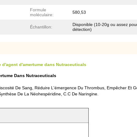
Formule
580,53
moléculaire:
Disponible (10-20g ou assez pour
Échantillon:
détection)
 d'agent d'amertume dans Nutraceuticals
ertume Dans Nutraceuticals
La Viscosité De Sang, Réduire L'émergence Du Thrombus, Empêcher Et Gu
Synthèse De La Néohespéridine, C.C De Naringine.