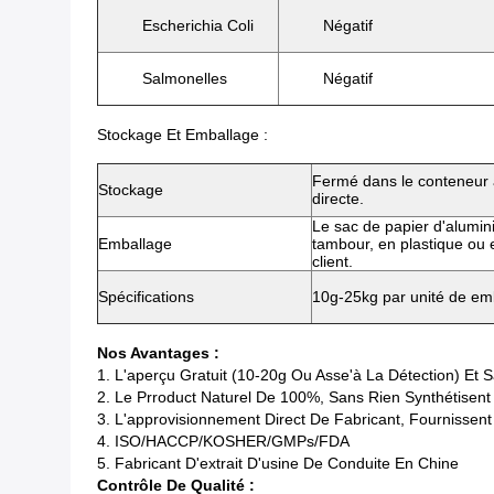
Escherichia Coli
Négatif
Salmonelles
Négatif
Stockage Et Emballage :
Fermé dans le conteneur à 
Stockage
directe.
Le sac de papier d'alumini
Emballage
tambour, en plastique ou 
client.
Spécifications
10g-25kg par unité de em
Nos Avantages :
1. L'aperçu Gratuit (10-20g Ou Asse'à La Détection) Et
2. Le Prroduct Naturel De 100%, Sans Rien Synthétisent 
3. L'approvisionnement Direct De Fabricant, Fournisse
4. ISO/HACCP/KOSHER/GMPs/FDA
5. Fabricant D'extrait D'usine De Conduite En Chine
Contrôle De Qualité :