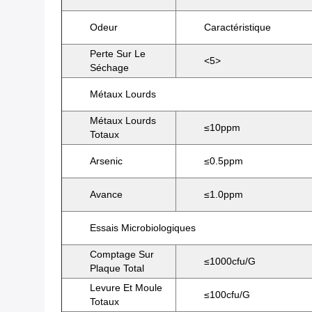
Odeur
Caractéristique
Perte Sur Le
<5>
Séchage
Métaux Lourds
Métaux Lourds
≤10ppm
Totaux
Arsenic
≤0.5ppm
Avance
≤1.0ppm
Essais Microbiologiques
Comptage Sur
≤1000cfu/g
Plaque Total
Levure Et Moule
≤100cfu/g
Totaux