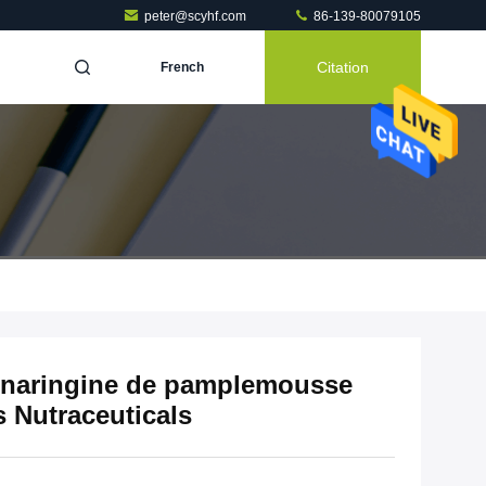
peter@scyhf.com
86-139-80079105
Citation
French
e naringine de pamplemousse
 Nutraceuticals