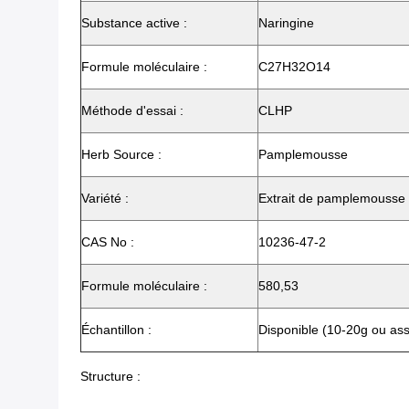
Substance active :
Naringine
Formule moléculaire :
C27H32O14
Méthode d'essai :
CLHP
Herb Source :
Pamplemousse
Variété :
Extrait de pamplemousse
CAS No :
10236-47-2
Formule moléculaire :
580,53
Échantillon :
Disponible (10-20g ou ass
Structure :