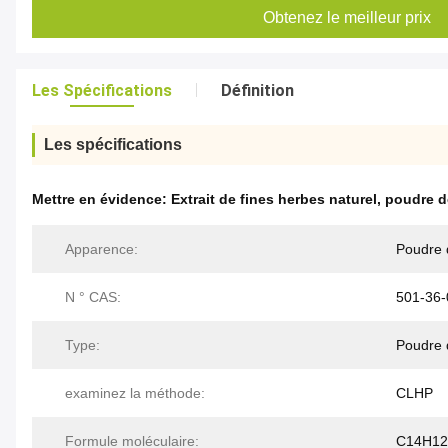
Obtenez le meilleur prix
Les Spécifications
Définition
Les spécifications
Mettre en évidence:
Extrait de fines herbes naturel
,
poudre de
Apparence:
Poudre 
N ° CAS:
501-36-
Type:
Poudre d
examinez la méthode:
CLHP
Formule moléculaire:
C14H1