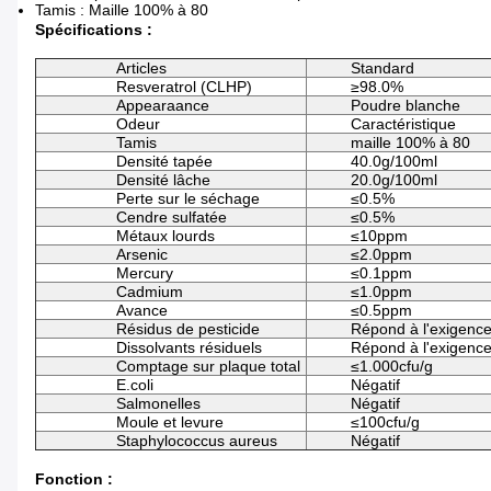
Tamis : Maille 100% à 80
Spécifications :
Articles
Standard
Resveratrol (CLHP)
≥98.0%
Appearaance
Poudre blanche
Odeur
Caractéristique
Tamis
maille 100% à 80
Densité tapée
40.0g/100ml
Densité lâche
20.0g/100ml
Perte sur le séchage
≤0.5%
Cendre sulfatée
≤0.5%
Métaux lourds
≤10ppm
Arsenic
≤2.0ppm
Mercury
≤0.1ppm
Cadmium
≤1.0ppm
Avance
≤0.5ppm
Résidus de pesticide
Répond à l'exigenc
Dissolvants résiduels
Répond à l'exigenc
Comptage sur plaque total
≤1.000cfu/g
E.coli
Négatif
Salmonelles
Négatif
Moule et levure
≤100cfu/g
Staphylococcus aureus
Négatif
Fonction :