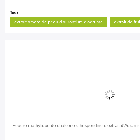
Tags:
extrait amara de peau d'aurantium d'agrume
extrait de fr
ue
Poudre méthylique de chalcone d'hespéridine d'extrait d'Auran