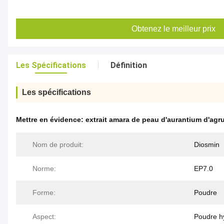
Obtenez le meilleur prix
Les Spécifications
Définition
Les spécifications
Mettre en évidence:
extrait amara de peau d'aurantium d'ag
Nom de produit:
Diosmin
Norme:
EP7.0
Forme:
Poudre
Aspect:
Poudre hy