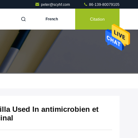
peter@scyhf.com
86-139-80079105
Citation
French
lla Used In antimicrobien et
inal