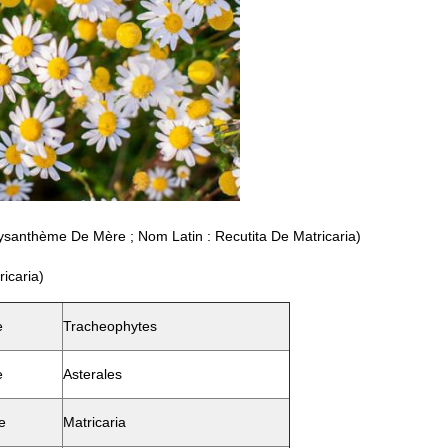
anthème De Mère ; Nom Latin : Recutita De Matricaria)
icaria)
e
Tracheophytes
e
Asterales
e
Matricaria