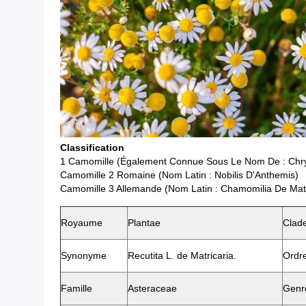
Classification
1 Camomille (également Connue Sous Le Nom De : Chrys
Camomille 2 Romaine (nom Latin : Nobilis D'Anthemis)
Camomille 3 Allemande (nom Latin : Chamomilia De Matr
Royaume
Plantae
Clad
Synonyme
Recutita L. de Matricaria.
Ordr
Famille
Asteraceae
Genr