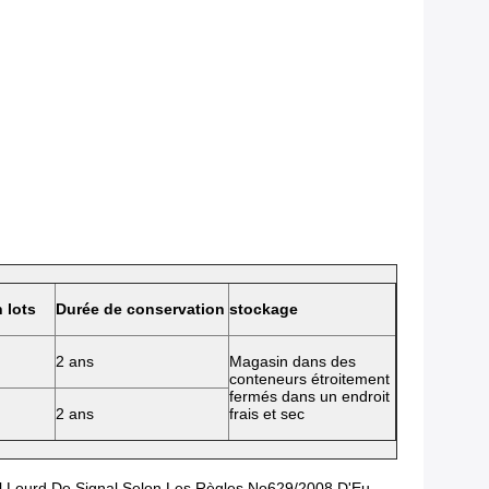
n lots
Durée de conservation
stockage
2 ans
Magasin dans des
conteneurs étroitement
fermés dans un endroit
2 ans
frais et sec
l Lourd De Signal Selon Les Règles No629/2008 D'Eu,