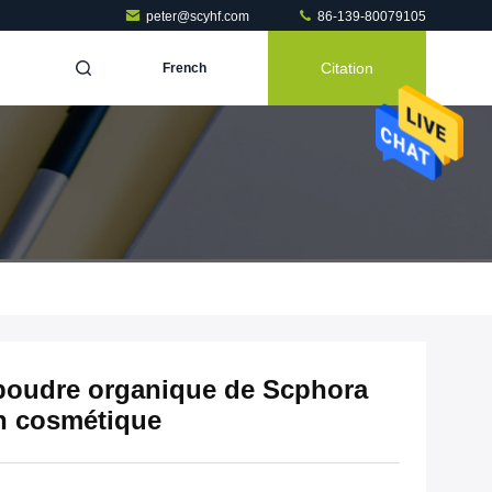
peter@scyhf.com
86-139-80079105
Citation
French
poudre organique de Scphora
en cosmétique