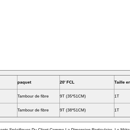
paquet
20' FCL
Taille e
Tambour de fibre
9T (35*51CM)
1T
Tambour de fibre
9T (38*51CM)
1T
nts Spécifiques Du Client Comme La Dimension Particulaire, Le Méta