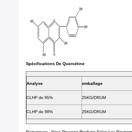
Spécifications De Quercétine
Analyse
emballage
CLHP de 95%
25KG/DRUM
CLHP de 98%
25KG/DRUM
Remarques : Nous Pouvons Produire Selon Les Rquireme