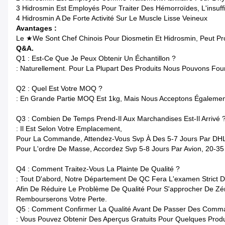
3 Hidrosmin Est Employés Pour Traiter Des Hémorroïdes, L'insuff
4 Hidrosmin A De Forte Activité Sur Le Muscle Lisse Veineux
Avantages :
Le ★We Sont Chef Chinois Pour Diosmetin Et Hidrosmin, Peut Prod
Q&A.
Q1 : Est-Ce Que Je Peux Obtenir Un Échantillon ?
: Naturellement. Pour La Plupart Des Produits Nous Pouvons Four
Q2 : Quel Est Votre MOQ ?
: En Grande Partie MOQ Est 1kg, Mais Nous Acceptons Égaleme
Q3 : Combien De Temps Prend-Il Aux Marchandises Est-Il Arrivé 
: Il Est Selon Votre Emplacement,
Pour La Commande, Attendez-Vous Svp À Des 5-7 Jours Par DH
Pour L'ordre De Masse, Accordez Svp 5-8 Jours Par Avion, 20-35
Q4 : Comment Traitez-Vous La Plainte De Qualité ?
: Tout D'abord, Notre Département De QC Fera L'examen Stric
Afin De Réduire Le Problème De Qualité Pour S'approcher De Zé
Rembourserons Votre Perte.
Q5 : Comment Confirmer La Qualité Avant De Passer Des Comm
: Vous Pouvez Obtenir Des Aperçus Gratuits Pour Quelques Prod