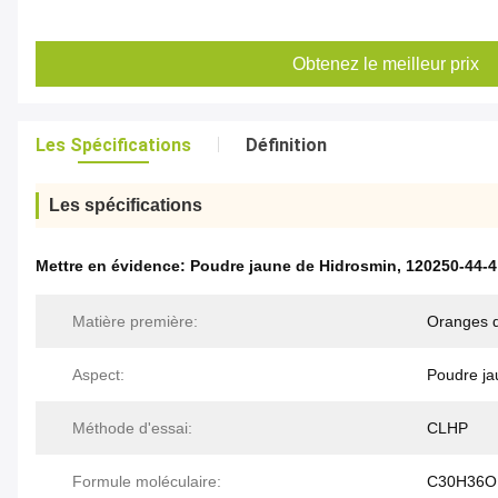
Obtenez le meilleur prix
Les Spécifications
Définition
Les spécifications
Mettre en évidence:
Poudre jaune de Hidrosmin
,
120250-44-4
Matière première:
Oranges 
Aspect:
Poudre ja
Méthode d'essai:
CLHP
Formule moléculaire:
C30H36O