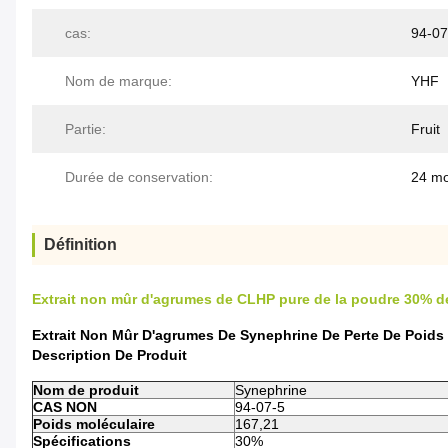
cas:
94-07
Nom de marque:
YHF
Partie:
Fruit
Durée de conservation:
24 mo
Définition
Extrait non mûr d'agrumes de CLHP pure de la poudre 30% d
Extrait Non Mûr D'agrumes De Synephrine De Perte De Poids
Description De Produit
Nom de produit
Synephrine
CAS NON
94-07-5
Poids moléculaire
167,21
Spécifications
30%