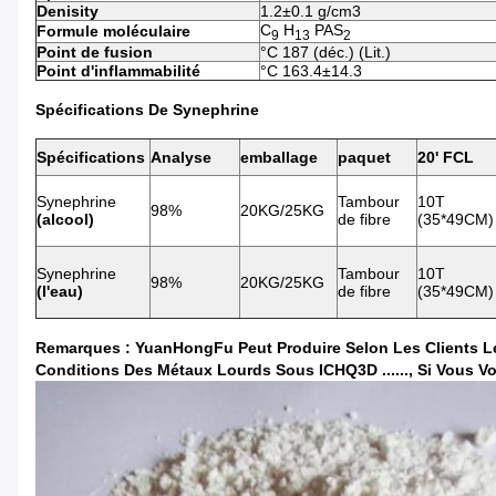
Denisity
1.2±0.1 g/cm3
C
H
PAS
Formule moléculaire
9
13
2
Point de fusion
°C 187 (déc.) (Lit.)
Point d'inflammabilité
°C 163.4±14.3
Spécifications De Synephrine
Spécifications
Analyse
emballage
paquet
20' FCL
Synephrine
Tambour
10T
98%
20KG/25KG
(alcool)
de fibre
(35*49CM)
Synephrine
Tambour
10T
98%
20KG/25KG
(l'eau)
de fibre
(35*49CM)
Remarques : YuanHongFu Peut Produire Selon Les Clients Les
Conditions Des Métaux Lourds Sous ICHQ3D ......, Si Vous Vo