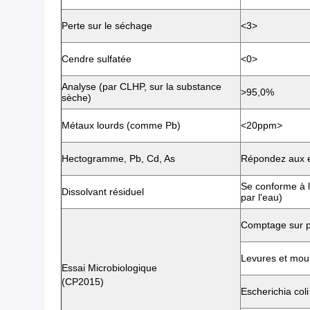
Perte sur le séchage
<3>
Cendre sulfatée
<0>
Analyse (par CLHP, sur la substance
>95,0%
sèche)
Métaux lourds (comme Pb)
<20ppm>
Hectogramme, Pb, Cd, As
Répondez aux 
Se conforme à l
Dissolvant résiduel
par l'eau)
Comptage sur pl
Levures et moul
Essai Microbiologique
(CP2015)
Escherichia coli