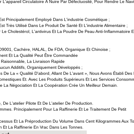
'appareil Circulatoire À Nuire Par Défectuosité, Pour Rendre Le Navire
Est Principalement Employé Dans L'industrie Cosmétique ;
 Très Utilisé Dans Le Produit De Santé Et L'industrie Alimentaire ;
Le Cholestérol, L'antivirus Et La Poudre De Peau Anti-Inflammatoire
SO9001, Cachère, HALAL, De FDA, Organique Et Chinoise ;
ement Et La Qualité Peut Être Commandée
 Raisonnable, La Livraison Rapide
. Aucun Additifs, Organiquement Développés ;
s De La « Qualité D'abord, Allant De L'avant », Nous Avons Établi De
omestiques Et. Avec Les Produits Supérieurs Et Les Services Consom
e La Négociation Et La Coopération Crée Un Meilleur Demain.
e L'atelier Pilote Et De L'atelier De Production.
mmes. Principalement Pour La Raffinerie Et Le Traitement De Petit
 Processus Et La Préproduction Du Volume Dans Cent Kilogrammes Aux T
on Et La Raffinerie En Vrac Dans Les Tonnes.