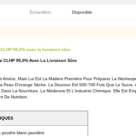
Échantillon:
Disponible
CLHP 95,0% avec la livraison sûre
a CLHP 95,0% Avec La Livraison Sûre
t Amère, Mais Lui Est La Matière Première Pour Préparer La Néohespé
 La Peau D'orange Sèche. La Douceur Est 500-700 Fois Que Le Sucre. A
yée Dans La Nourriture, La Médecine Et L'industrie Chimique. Elle E
t De Nutrition.
IQUES
a poudre blanc-jaunâtre