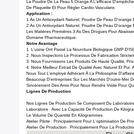
La Poudre De La Peau 5.Orange A L'efficace D'empêcher L
De Plaquette Et Pour Régler Cardio-Vasculaire.
Application :
1.As Un Antioxydant Naturel, Poudre De Peau D'orange 
2.As Un Antioxydant Naturel, Poudre De Peau D'orange Est
Les Matières Premières 3.As Des Drogues Pour Abaisser 
Domaine Pharmaceutique.
Notre Avantage
1. L'usine Ont Passé La Nourriture Biologique GMP D'I
2. Nous Inspectons Le Processus De Fabrication Strict
3. Nous Fournissons Les Produits De Haute Qualité, Prix
4. Notre Meilleur Extrait De Qualité Avec Naturel Et Pur
Nous Tout L'employé Adhérant À La Philosophie D'affaire
Beaucoup D'entreprises Sur Les Marchés D'outre-Mer D
Sincèrement Des Amis Pour Nous Rendre Visite Pour Qu
Lignes De Production
Nos Lignes De Production Se Composent Du Laboratoire, D
Laboratoire : Avec La Capacité De Production De Kilogra
Le Volume De Quantité En Kilogrammes.
Atelier Pilote : Principalement Pour L'optimisation De
Atelier De Production : Principalement Pour La Producti