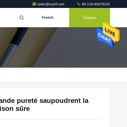
peter@scyhf.com
86-139-80079105
Citation
French
ande pureté saupoudrent la
ison sûre