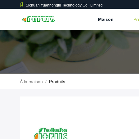
Sichuan Yuanhongfu Technology Co., Limited
Maison
Pr
À la maison
/
Produits