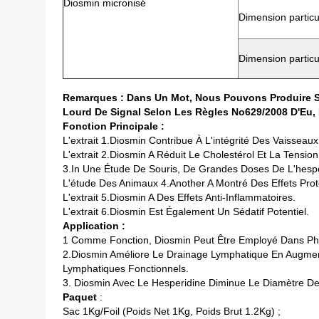
Diosmin micronisé
Dimension partic
Dimension partic
Remarques : Dans Un Mot, Nous Pouvons Produire Sel
Lourd De Signal Selon Les Règles No629/2008 D'Eu, 
Fonction Principale :
L'extrait 1.Diosmin Contribue À L'intégrité Des Vaisseau
L'extrait 2.Diosmin A Réduit Le Cholestérol Et La Tension
3.In Une Étude De Souris, De Grandes Doses De L'hespé
L'étude Des Animaux 4.Another A Montré Des Effets Prote
L'extrait 5.Diosmin A Des Effets Anti-Inflammatoires.
L'extrait 6.Diosmin Est Également Un Sédatif Potentiel.
Application :
1 Comme Fonction, Diosmin Peut Être Employé Dans Pha
2.Diosmin Améliore Le Drainage Lymphatique En Augment
Lymphatiques Fonctionnels.
3. Diosmin Avec Le Hesperidine Diminue Le Diamètre Des
Paquet
:
Sac 1Kg/Foil (poids Net 1Kg, Poids Brut 1.2Kg) ;