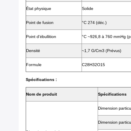
État physique
Solide
Point de fusion
°C 274 (déc.)
Point d'ébullition
°C ~926,8 à 760 mmHg (p
Densité
~1,7 G/cm3 (prévus)
Formule
C28H32O15
Spécifications :
Nom de produit
Spécifications
Dimension partic
Dimension partic