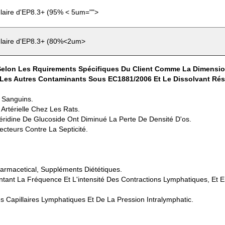
ulaire d'EP8.3+ (95% < 5um="">
ulaire d'EP8.3+ (80%<2um>
on Les Rquirements Spécifiques Du Client Comme La Dimension Pa
Les Autres Contaminants Sous EC1881/2006 Et Le Dissolvant Rési
x Sanguins.
 Artérielle Chez Les Rats.
ridine De Glucoside Ont Diminué La Perte De Densité D'os.
cteurs Contre La Septicité.
rmacetical, Suppléments Diététiques.
ant La Fréquence Et L'intensité Des Contractions Lymphatiques, Et 
 Capillaires Lymphatiques Et De La Pression Intralymphatic.