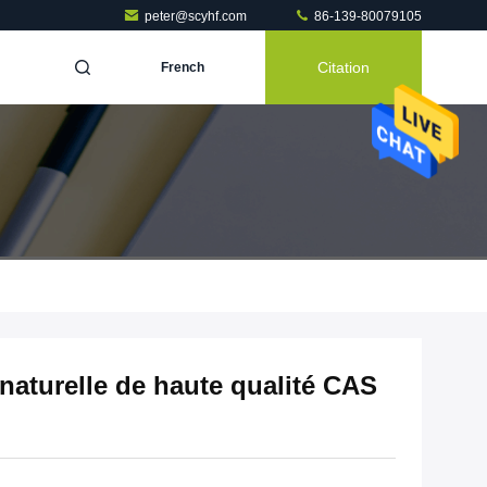
peter@scyhf.com
86-139-80079105
Citation
French
naturelle de haute qualité CAS