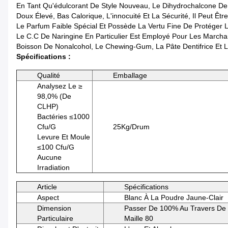
En Tant Qu'édulcorant De Style Nouveau, Le Dihydrochalcone D
Doux Élevé, Bas Calorique, L'innocuité Et La Sécurité, Il Peut Ê
Le Parfum Faible Spécial Et Possède La Vertu Fine De Protéger 
Le C.C De Naringine En Particulier Est Employé Pour Les Marchan
Boisson De Nonalcohol, Le Chewing-Gum, La Pâte Dentifrice Et L
Spécifications :
Qualité
Emballage
Analysez Le ≥
98,0% (de
CLHP)
Bactéries ≤1000
Cfu/g
25Kg/drum
Levure Et Moule
≤100 Cfu/g
Aucune
Irradiation
Article
Spécifications
Aspect
Blanc À La Poudre Jaune-Clair
Dimension
Passer De 100% Au Travers De 
Particulaire
Maille 80