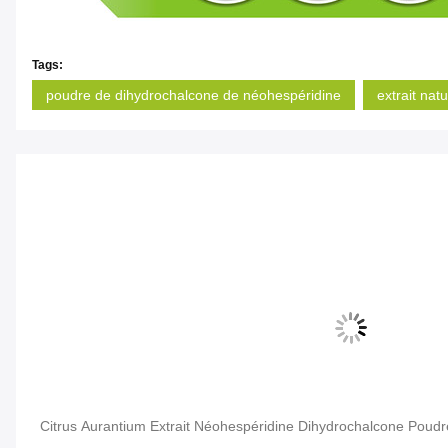
Tags:
poudre de dihydrochalcone de néohespéridine
extrait na
Citrus Aurantium Extrait Néohespéridine Dihydrochalcone Pou