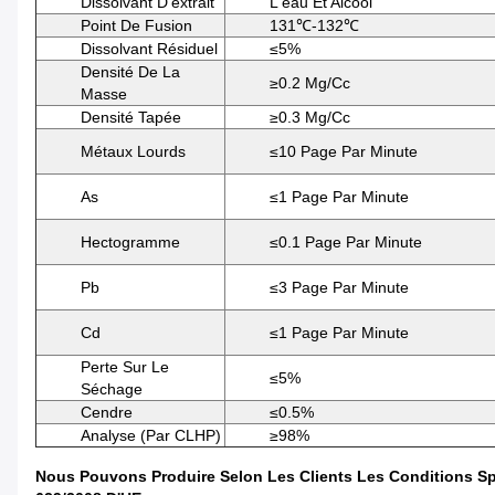
Dissolvant D'extrait
L'eau Et Alcool
Point De Fusion
131℃-132℃
Dissolvant Résiduel
≤5%
Densité De La
≥0.2 Mg/cc
Masse
Densité Tapée
≥0.3 Mg/cc
Métaux Lourds
≤10 Page Par Minute
As
≤1 Page Par Minute
Hectogramme
≤0.1 Page Par Minute
Pb
≤3 Page Par Minute
Cd
≤1 Page Par Minute
Perte Sur Le
≤5%
Séchage
Cendre
≤0.5%
Analyse (par CLHP)
≥98%
Nous Pouvons Produire Selon Les Clients Les Conditions Spé