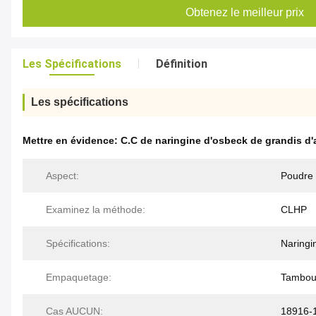
Obtenez le meilleur prix
Les Spécifications
Définition
Les spécifications
Mettre en évidence:
C.C de naringine d'osbeck de grandis d
Aspect:
Poudre 
Examinez la méthode:
CLHP
Spécifications:
Naringi
Empaquetage:
Tambour
Cas AUCUN:
18916-