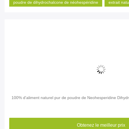
poudre de dihydrochalcone de néohespéridine
extrait na
100% d'aliment naturel pur de poudre de Neohesperidine Dihy
Obtenez le meilleur prix