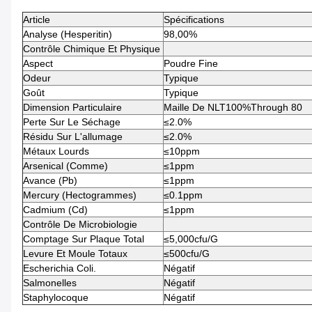
Article
Spécifications
Analyse (Hesperitin)
98,00%
Contrôle Chimique Et Physique
Aspect
Poudre Fine
Odeur
Typique
Goût
Typique
Dimension Particulaire
Maille De NLT100%Through 80
Perte Sur Le Séchage
≤2.0%
Résidu Sur L'allumage
≤2.0%
Métaux Lourds
≤10ppm
Arsenical (comme)
≤1ppm
Avance (Pb)
≤1ppm
Mercury (hectogrammes)
≤0.1ppm
Cadmium (Cd)
≤1ppm
Contrôle De Microbiologie
Comptage Sur Plaque Total
≤5,000cfu/g
Levure Et Moule Totaux
≤500cfu/g
Escherichia Coli.
Négatif
Salmonelles
Négatif
Staphylocoque
Négatif