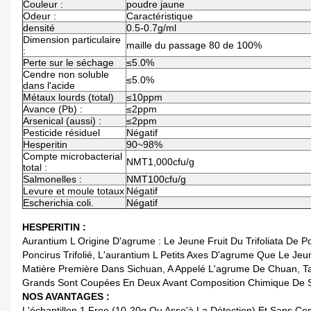
Couleur :
poudre jaune
Odeur :
Caractéristique
densité
0.5-0.7g/ml
Dimension particulaire
maille du passage 80 de 100%
:
Perte sur le séchage
≤5.0%
Cendre non soluble
≤5.0%
dans l'acide
Métaux lourds (total)
≤10ppm
Avance (Pb) :
≤2ppm
Arsenical (aussi) :
≤2ppm
Pesticide résiduel
Négatif
Hesperitin
90~98%
Compte microbacterial
NMT1,000cfu/g
total :
Salmonelles :
NMT100cfu/g
Levure et moule totaux
Négatif
Escherichia coli.
Négatif
HESPERITIN :
Aurantium L Origine D'agrume : Le Jeune Fruit Du Trifoliata De
Poncirus Trifolié, L'aurantium L Petits Axes D'agrume Que Le Jeu
Matière Première Dans Sichuan, A Appelé L'agrume De Chuan, Tand
Grands Sont Coupées En Deux Avant Composition Chimique De Séc
NOS AVANTAGES :
L'échantillon 1.Free (10-20g Ou Asse'à La Détection) Et Sans C