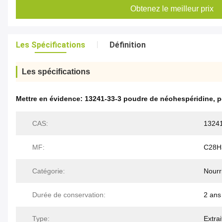
Obtenez le meilleur prix
Les Spécifications
Définition
Les spécifications
Mettre en évidence:
13241-33-3 poudre de néohespéridine
,
p
CAS:
13241
MF:
C28H
Catégorie:
Nourr
Durée de conservation:
2 ans
Type:
Extra