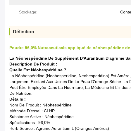
Stockage:
Conte
Définition
Poudre 96,0% Nutraceuticals appliqué de néohespéridine d
La Néohespéridine De Supplément D'Aurantium D'agrume Sau
Description De Produit :
Quelle Est Néohespéridine ?
La Néohespéridine (Neohesperidine, Neohesperidina) Est Amère, 
Largement Existant Aux Usines De La Peau D'orange Sèche. La Do
Peut Être Employée Dans La Nourriture, La Médecine Et L'indust
De Nutrition.
Détails :
Nom De Produit : Néohespéridine
Méthode D'essai : CLHP
Substance Active : Néohespéridine
Spécifications : 96,0%
Herb Source : Agrume Aurantium L (oranges Amères)