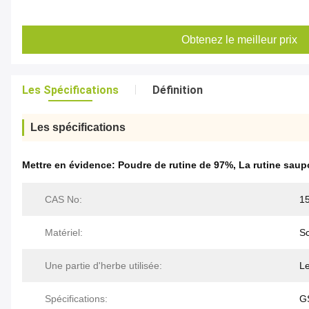
Obtenez le meilleur prix
Les Spécifications
Définition
Les spécifications
Mettre en évidence:
Poudre de rutine de 97%
,
La rutine sau
CAS No:
1
Matériel:
Sc
Une partie d'herbe utilisée:
Le
Spécifications:
G