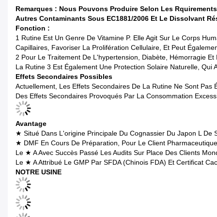
Remarques : Nous Pouvons Produire Selon Les Rquirements S
Autres Contaminants Sous EC1881/2006 Et Le Dissolvant Rés
Fonction :
1 Rutine Est Un Genre De Vitamine P. Elle Agit Sur Le Corps Huma
Capillaires, Favoriser La Prolifération Cellulaire, Et Peut Égalem
2 Pour Le Traitement De L'hypertension, Diabète, Hémorragie Et H
La Rutine 3 Est Également Une Protection Solaire Naturelle, Qui
Effets Secondaires Possibles
Actuellement, Les Effets Secondaires De La Rutine Ne Sont Pas Év
Des Effets Secondaires Provoqués Par La Consommation Excess
Avantage
★ Situé Dans L'origine Principale Du Cognassier Du Japon L De
★ DMF En Cours De Préparation, Pour Le Client Pharmaceutique
Le ★ A Avec Succès Passé Les Audits Sur Place Des Clients Mon
Le ★ A Attribué Le GMP Par SFDA (Chinois FDA) Et Certificat Ca
NOTRE USINE