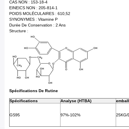
CAS NON : 153-18-4
EINEICS NON : 205-814-1
POIDS MOLÉCULAIRES : 610,52
SYNONYMES : Vitamine P
Durée De Conservation : 2 Ans
Structure :
Spécifications De Rutine
Spécifications
Analyse (HTBA)
embal
GS95
97%-102%
25KG