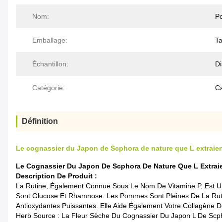
Nom:
Po
Emballage:
Ta
Échantillon:
Di
Catégorie:
C
Définition
Le cognassier du Japon de Scphora de nature que L extraie
Le Cognassier Du Japon De Scphora De Nature Que L Extrai
Description De Produit :
La Rutine, Également Connue Sous Le Nom De Vitamine P, Est Un
Sont Glucose Et Rhamnose. Les Pommes Sont Pleines De La Rutine
Antioxydantes Puissantes. Elle Aide Également Votre Collagène De
Herb Source : La Fleur Sèche Du Cognassier Du Japon L De Scp