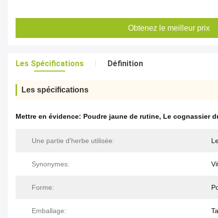
Obtenez le meilleur prix
Les Spécifications
Définition
Les spécifications
Mettre en évidence:
Poudre jaune de rutine
,
Le cognassier du
Une partie d'herbe utilisée:
Le
Synonymes:
Vi
Forme:
P
Emballage:
Ta