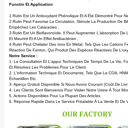
Functin Et Application
1.Rutin Est Un Antioxydant Phénolique Et A Été Démontré Pour N
2.Rutin Peut Favorise La Circulation, Stimule La Production De Bi
Empêchez Les Cataractes ;
3.Rutin Est Un Bioflavonoïde. Il Peut Augmenter L'absorption De 
Et Meurtrit Et A Un Effet Antibactérien ;
4.Rutin Peut Chélater Des Ions En Métal, Tels Que Les Cations F
Réaction De Fenton, Qui Produit Des Espèces Réactives De L'ox
Notre Service :
1. La Consultation Et L'appui Techniques De Temps De La Vie, F
Et Résolvez Les Problèmes Pour Le Client.
2. L'information Technique Et Documents, Tels Que Le COA, HN
Échantillon Etc.
3. Aperçu Gratuit Disponible Si Nous Avons Courant (coût De Livr
4. Les Clients Sont Bienvenus Pour Visiter Notre Usine À Tout M
5. Actions Disponibles Pour La Plupart Des Articles.
6. Réponse Rapide Dans Le Service Préalable À La Vente Et De Ve