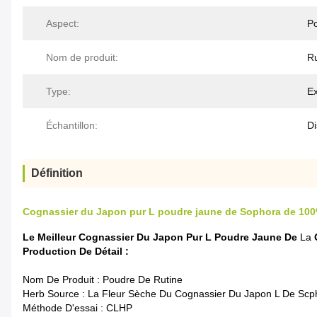
Aspect:
P
Nom de produit:
Ru
Type:
Ex
Échantillon:
Di
Définition
Cognassier du Japon pur L poudre jaune de Sophora de 100% d
Le Meilleur
Cognassier Du Japon
Pur
L Poudre Jaune De
La
Production De Détail :
Nom De Produit : Poudre De Rutine
Herb Source : La Fleur Sèche Du Cognassier Du Japon L De Scp
Méthode D'essai : CLHP