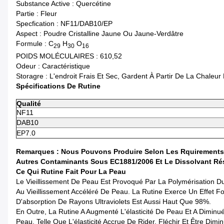
Substance Active : Quercétine
Partie : Fleur
Specfication :
NF11/DAB10/EP
Aspect :
Poudre Cristalline Jaune Ou Jaune-Verdâtre
Formule : C
H
O
29
30
16
POIDS MOLÉCULAIRES : 610,52
Odeur : Caractéristique
Storagre : L'endroit Frais Et Sec, Gardent À Partir De La Chaleur
Spécifications De Rutine
Qualité
NF11
DAB10
EP7.0
Remarques : Nous Pouvons Produire Selon Les Rquirements S
Autres Contaminants Sous EC1881/2006 Et Le Dissolvant Rés
Ce Qui Rutine Fait Pour La Peau
Le Vieillissement De Peau Est Provoqué Par La Polymérisation D
Au Vieillissement Accéléré De Peau. La Rutine Exerce Un Effet F
D'absorption De Rayons Ultraviolets Est Aussi Haut Que 98%.
En Outre, La Rutine A Augmenté L'élasticité De Peau Et A Dimin
Peau, Telle Que L'élasticité Accrue De Rider, Fléchir Et Être Dimi