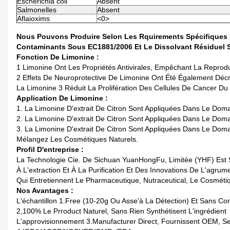
Escherichia coli
Absent
Salmonelles
Absent
Aflaioxims
<0>
Nous Pouvons Produire Selon Les Rquirements Spécifiques D
Contaminants Sous EC1881/2006 Et Le Dissolvant Résiduel S
Fonction De Limonine :
1 Limonine Ont Les Propriétés Antivirales, Empêchant La Reprod
2 Effets De Neuroprotective De Limonine Ont Été Également Décr
La Limonine 3 Réduit La Prolifération Des Cellules De Cancer Du
Application De Limonine :
1. La Limonine D'extrait De Citron Sont Appliquées Dans Le Doma
2. La Limonine D'extrait De Citron Sont Appliquées Dans Le Doma
3. La Limonine D'extrait De Citron Sont Appliquées Dans Le Do
Mélangez Les Cosmétiques Naturels.
Profil D'entreprise :
La Technologie Cie. De Sichuan YuanHongFu, Limitée (YHF) Est 
À L'extraction Et À La Purification Et Des Innovations De L'agru
Qui Entretiennent Le Pharmaceutique, Nutraceutical, Le Cosmétiqu
Nos Avantages :
L'échantillon 1.Free (10-20g Ou Asse'à La Détection) Et Sans C
2,100% Le Prroduct Naturel, Sans Rien Synthétisent L'ingrédient
L'approvisionnement 3.Manufacturer Direct, Fournissent OEM, S