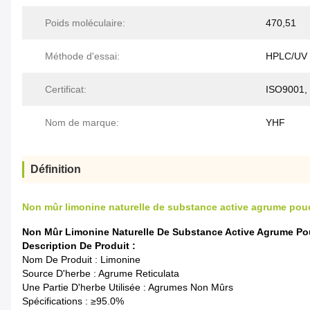
Poids moléculaire:
470,51
Méthode d'essai:
HPLC/UV
Certificat:
ISO9001,
Nom de marque:
YHF
Définition
Non mûr limonine naturelle de substance active agrume pou
Non Mûr Limonine Naturelle De Substance Active Agrume Po
Description De Produit :
Nom De Produit : Limonine
Source D'herbe : Agrume Reticulata
Une Partie D'herbe Utilisée : Agrumes Non Mûrs
Spécifications : ≥95.0%