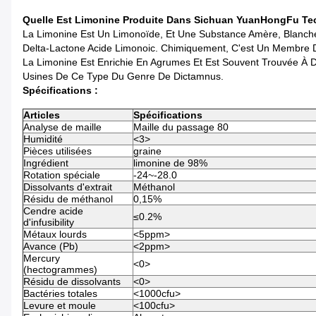
Quelle Est Limonine Produite Dans Sichuan YuanHongFu Tec
La Limonine Est Un Limonoïde, Et Une Substance Amère, Blanch
Delta-Lactone Acide Limonoic. Chimiquement, C'est Un Membr
La Limonine Est Enrichie En Agrumes Et Est Souvent Trouvée À 
Usines De Ce Type Du Genre De Dictamnus.
Spécifications :
Articles
Spécifications
Analyse de maille
Maille du passage 80
Humidité
<3>
Pièces utilisées
graine
Ingrédient
limonine de 98%
Rotation spéciale
-24~-28.0
Dissolvants d'extrait
Méthanol
Résidu de méthanol
0,15%
Cendre acide
≤0.2%
d'infusibility
Métaux lourds
<5ppm>
Avance (Pb)
<2ppm>
Mercury
<0>
(hectogrammes)
Résidu de dissolvants
<0>
Bactéries totales
<1000cfu>
Levure et moule
<100cfu>