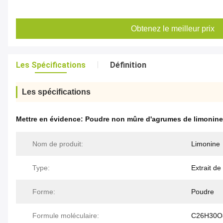
Obtenez le meilleur prix
Les Spécifications
Définition
Les spécifications
Mettre en évidence:
Poudre non mûre d'agrumes de limonine
Nom de produit:
Limonine
Type:
Extrait de 
Forme:
Poudre
Formule moléculaire:
C26H30O