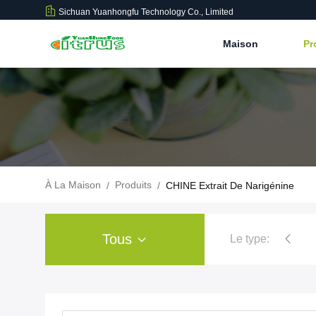
Sichuan Yuanhongfu Technology Co., Limited
Maison
Pr
À La Maison
Produits
/
/
CHINE Extrait De Narigénine
Tous
Le type:
poudre d'extrait d'agrum