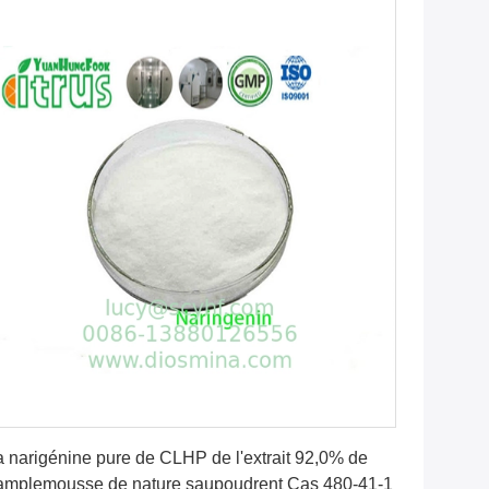
Obtenez le meilleur prix
a narigénine pure de CLHP de l'extrait 92,0% de
amplemousse de nature saupoudrent Cas 480-41-1