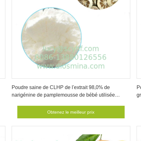
Obtenez le meilleur prix
Poudre saine de CLHP de l'extrait 98,0% de
P
narigénine de pamplemousse de bébé utilisée
g
comme médicinale
b
Obtenez le meilleur prix