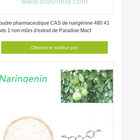
Obtenez le meilleur prix
oudre pharmaceutique CAS de narigénine 480 41
uits 1 non-mûrs d'extrait de Paradise Macf
Obtenez le meilleur prix