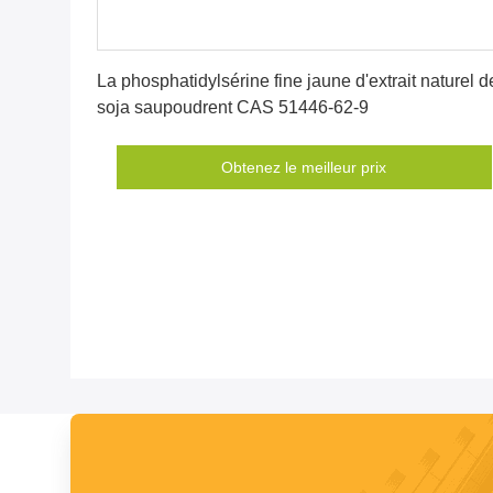
Obtenez le meilleur prix
La phosphatidylsérine fine jaune d'extrait naturel d
soja saupoudrent CAS 51446-62-9
Obtenez le meilleur prix