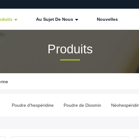
oduits
Au Sujet De Nous
Nouvelles
Produits
rine
e
Poudre d'hespéridine
Poudre de Diosmin
Néohespéridi