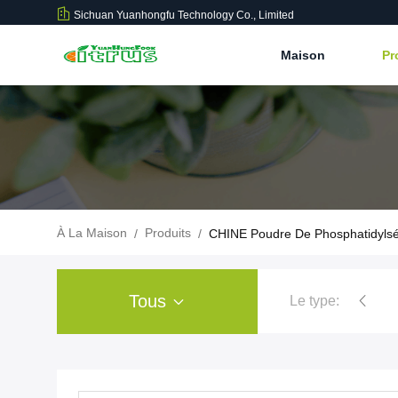
Sichuan Yuanhongfu Technology Co., Limited
Maison
Pr
À La Maison
Produits
/
/
CHINE Poudre De Phosphatidylsé
Tous
Le type:
poudre d'extrait d'agrum