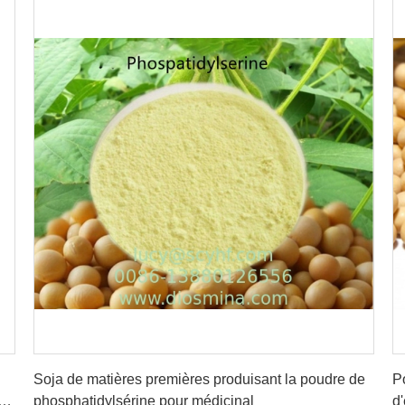
Obtenez le meilleur prix
Soja de matières premières produisant la poudre de
P
de
phosphatidylsérine pour médicinal
d'