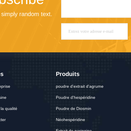
 simply random text.
os
Produits
eprise
poudre d'extrait d'agrume
sine
Poudre d'hespéridine
la qualité
Poudre de Diosmin
ter
Néohespéridine
Extrait de naringine