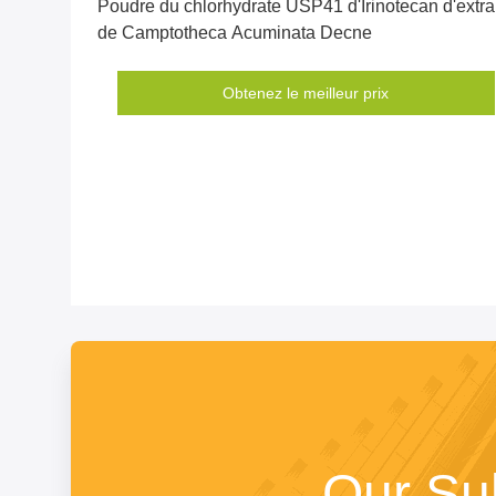
Poudre du chlorhydrate USP41 d'Irinotecan d'extrai
de Camptotheca Acuminata Decne
Obtenez le meilleur prix
Our Su