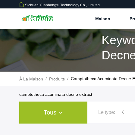
Sichuan Yuanhongfu Technology Co., Limited
Maison
Pr
Keywo
Decne 
/
/
Camptotheca Acuminata Decne Ex
À La Maison
Produits
camptotheca acuminata decne extract
Tous
Le type:
poudre d'extrait d'agrum