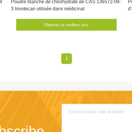
t
Poudre blanche de chlorhydrate de CAS 136572-09-
P
3 Irinotecan utilisée dans médicinal
d'
Obtenez le meilleur prix
1
bscribe