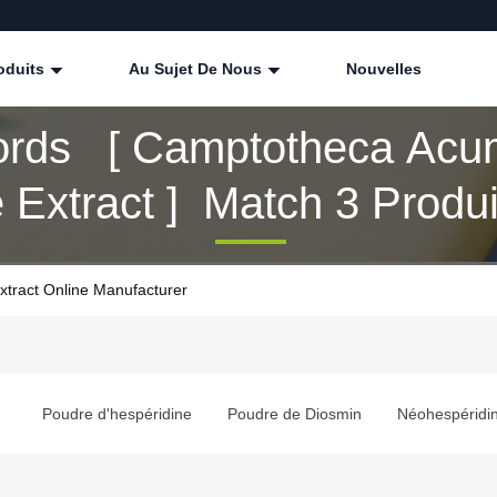
oduits
Au Sujet De Nous
Nouvelles
rds [ Camptotheca Acu
Extract ] Match 3 Produi
tract Online Manufacturer
e
Poudre d'hespéridine
Poudre de Diosmin
Néohespéridi