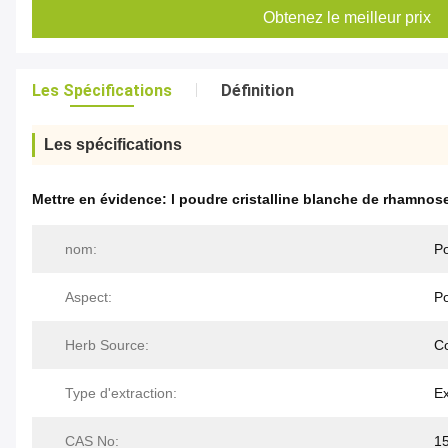
Obtenez le meilleur prix
Les Spécifications
Définition
Les spécifications
Mettre en évidence:
l poudre cristalline blanche de rhamnos
nom:
Po
Aspect:
Po
Herb Source:
Co
Type d'extraction:
Ex
CAS No:
1