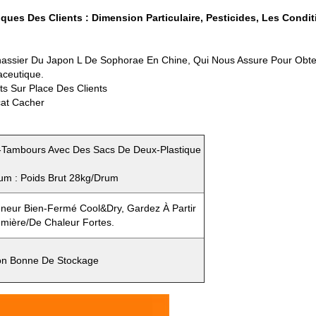
ues Des Clients : Dimension Particulaire, Pesticides, Les Cond
ognassier Du Japon L De Sophorae En Chine, Qui Nous Assure Pour Obt
aceutique.
s Sur Place Des Clients
cat Cacher
e-Tambours Avec Des Sacs De Deux-Plastique
rum : Poids Brut 28kg/drum
neur Bien-Fermé Cool&dry, Gardez À Partir
umière/de Chaleur Fortes.
ion Bonne De Stockage