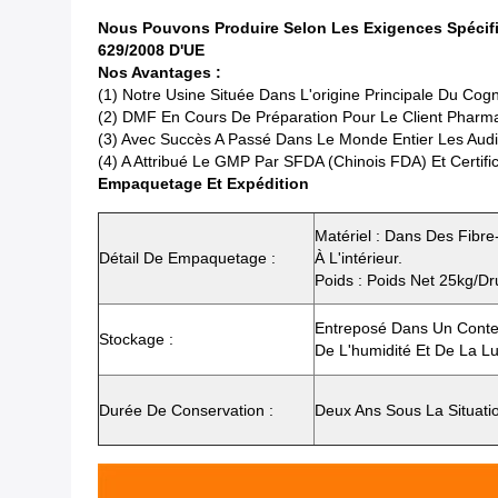
Nous Pouvons Produire Selon Les Exigences Spécifiq
629/2008 D'UE
Nos Avantages :
(1) Notre Usine Située Dans L'origine Principale Du C
(2) DMF En Cours De Préparation Pour Le Client Pharm
(3) Avec Succès A Passé Dans Le Monde Entier Les Audit
(4) A Attribué Le GMP Par SFDA (Chinois FDA) Et Certifi
Empaquetage Et Expédition
Matériel : Dans Des Fibr
Détail De Empaquetage :
À L'intérieur.
Poids : Poids Net 25kg/d
Entreposé Dans Un Conte
Stockage :
De L'humidité Et De La L
Durée De Conservation :
Deux Ans Sous La Situat