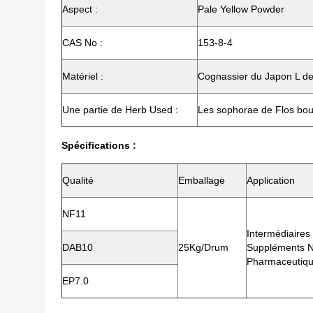
Aspect :
Pale Yellow Powder
CAS No :
153-8-4
Matériel :
Cognassier du Japon L d
Une partie de Herb Used :
Les sophorae de Flos bo
Spécifications :
Qualité
Emballage
Application
NF11
Intermédiaires
DAB10
25Kg/Drum
Suppléments Nu
Pharmaceutiq
EP7.0