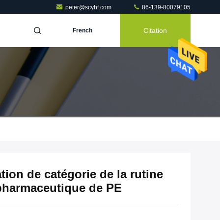
peter@scyhf.com
86-139-80079105
Citation
French
tion de catégorie de la rutine
pharmaceutique de PE