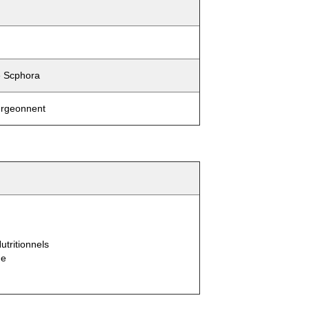
e Scphora
urgeonnent
tritionnels
ue