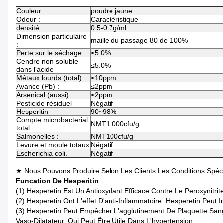
Couleur :
poudre jaune
Odeur :
Caractéristique
densité
0.5-0.7g/ml
Dimension particulaire
maille du passage 80 de 100%
:
Perte sur le séchage
≤5.0%
Cendre non soluble
≤5.0%
dans l'acide
Métaux lourds (total)
≤10ppm
Avance (Pb) :
≤2ppm
Arsenical (aussi) :
≤2ppm
Pesticide résiduel
Négatif
Hesperitin
90~98%
Compte microbacterial
NMT1,000cfu/g
total :
Salmonelles :
NMT100cfu/g
Levure et moule totaux
Négatif
Escherichia coli.
Négatif
★ Nous Pouvons Produire Selon Les Clients Les Conditions Spécif
Funcation De Hesperitin
(1)
Hesperetin Est Un Antioxydant Efficace Contre Le Peroxynitrite
(2)
Hesperetin Ont L'effet D'anti-Inflammatoire. Hesperetin Peut
(3)
Hesperetin Peut Empêcher L'agglutinement De Plaquette Sang
Vaso-Dilatateur, Qui Peut Être Utile Dans L'hypertension.