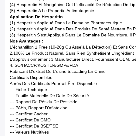
(4)
Hesperetin Et Narigénine Ont L'efficacité De Réduction De Lip
(5)
Hesperetin A Le Propertie Antimutagenic.
Application De Hesperitin
(1) Hesperitin Appliqué Dans Le Domaine Pharmaceutique.
(2) Hesperitin Appliqué Dans Des Produits De Santé Mettent En P
(3) Hesperitin S'est Appliqué Dans Le Domaine De Nourriture, I
Nos Avantages :
L'échantillon 1.Free (10-20g Ou Asse'à La Détection) Et Sans C
2,100% Le Prroduct Naturel, Sans Rien Synthétisent L'ingrédient
L'approvisionnement 3.Manufacturer Direct, Fournissent OEM, S
4.ISO/HACCP/KOSHER/GMPs/FDA
Fabricant D'extrait De L'usine 5.Leading En Chine
Certificats Disponibles
Après Des Certificats Pourrait Être Disponible :
--- Fiche Technique
--- Feuille Matérielle De Date De Sécurité
--- Rapport De Résidu De Pesticide
--- PAHs, Rapport D'aflatoxine
--- Certificat Cacher
--- Certificat De GMO
--- Certificat De BSE/TSE
--- Valeurs Nutritives