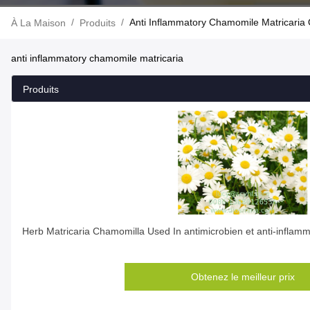
/
/
Anti Inflammatory Chamomile Matricaria 
À La Maison
Produits
anti inflammatory chamomile matricaria
Produits
Herb Matricaria Chamomilla Used In antimicrobien et anti-inflamm
Obtenez le meilleur prix